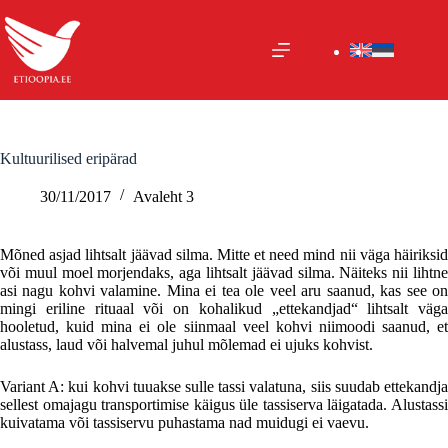
Skip
to
content
Kultuurilised eripärad
30/11/2017
Avaleht 3
Mõned asjad lihtsalt jäävad silma. Mitte et need mind nii väga häiriksid
või muul moel morjendaks, aga lihtsalt jäävad silma. Näiteks nii lihtne
asi nagu kohvi valamine. Mina ei tea ole veel aru saanud, kas see on
mingi eriline rituaal või on kohalikud „ettekandjad“ lihtsalt väga
hooletud, kuid mina ei ole siinmaal veel kohvi niimoodi saanud, et
alustass, laud või halvemal juhul mõlemad ei ujuks kohvist.
Variant A: kui kohvi tuuakse sulle tassi valatuna, siis suudab ettekandja
sellest omajagu transportimise käigus üle tassiserva läigatada. Alustassi
kuivatama või tassiservu puhastama nad muidugi ei vaevu.