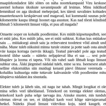
maapiirkondadest läbi sõites on näha noortekampasid Viru keskuse
asemel kobaras üksikute savannipuude all lesimas. Minu isiklikud
lemmikud on aga üksikud mehepojad, kes täiesti suvalistes kohtades
maanteekraavis keskpäevast und magavad, kui kummaski suunas pole
kilomeetrite kaupa ühtegi hoonet ega asustust. Kas nad tõesti kõndisid
lihtsalt 5 kilomeetrit linnast välja, et puu all magada?
Omaette ooper on kohalik poodlemine. Kes müüb küpsetuspulbrit, see
ei müü jahu. Kes müüb jahu, see ei müü suhkrut. Kohas kus müüakse
saiu … müüaksegi ainult saiu ja eelnevatest toodetest võid ainult und
näha. Mune tuleb niikuinii minna turule otsime ja potte saab osta ainult
viie kaupa korraga (serviis ikkagi). Teatud päevadel pole aga teatud
tooteid üldse saada – näiteks neljapäeval liha ei saa … sest pole
lihapäev ja looma ei tapeta. Või siis vahel saab lihtsalt kogu linnast
suhkur otsa. Äkki järgmisel nädalal tuleb, mine sa tea. Iseenesest aitab
selline elukorraldus siin muidugi kenasti päevi õhtusse veeretada –
kohaliku kultuuriga mitte tuttavale kahvanäole võib poodlemine mitu
täispäeva nädalast ära sisustada.
Elekter tuleb ja läheb siin, nii nagu ise tahab. Mingit loogikat ei ole
mina selles veel täheldanud. Teinekord on tormiga elekter olemas,
teinekord kaob puha selge taevaga ära. Ainuke muster, mis tundub
olemas olevat on see, et üldjuhul kaob vool kõige närviajavamal
hetkel. Näiteks jõuad linnast videvikus koju, näed kaugelt, et