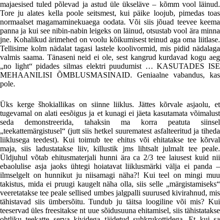
majaesised tuled põlevad ja astud üle ükseläve – kõmm vool läinud.
Tore ju alates kella poole seitsmest, kui päike loojub, pimedas toas
normaalset magamaminekuaega oodata. Või siis jõuad teevee keema
panna ja kui see nibin-nabin leigeks on läinud, otsustab vool ära minna
jne. Kohalikud ärimehed on voolu kõikumisest teinud aga oma liitlase.
Tellisime kolm nädalat tagasi lastele koolivormid, mis pidid nädalaga
valmis saama. Tänaseni neid ei ole, sest kangrud kurdavad kogu aeg
„no light“ pidades silmas elektri puudumist … KASUTADES ISE
MEHAANILISI ÕMBLUSMASINAID. Geniaalne vabandus, kas
pole.
Üks kerge šhokiallikas on siinne liiklus. Jättes kõrvale asjaolu, et
tugevamal on alati eesõigus ja et kunagi ei jäeta kasutamata võimalust
seda demonstreerida, tahaksin ma korra peatuta siinsel
„teekattemärgistusel“ (jutt siis hetkel suurematest asfalteeritud ja tiheda
liiklusega teedest). Kui toimub tee ehitus või ehitatakse tee kõrval
maja, siis ladustatakse liiv, killustik jms lihtsalt julmalt tee peale.
Üldjuhul võtab ehitusmaterjali hunni ära ca 2/3 tee laiusest kuid nii
ebaolulise asja jaoks ühtegi hoiatavat liiklusmärki välja ei panda –
ilmselgelt on hunnikut ju niisamagi näha?! Kui teel on mingi muu
takistus, mida ei pruugi kaugelt näha olla, siis selle „märgistamiseks“
veeretatakse tee peale sellised umbes jalgpalli suurused kivirahnud, mis
tähistavad siis ümbersõitu. Tundub ju täitsa loogiline või mis? Kui
teeservad üles freesitakse nt uue sõidusuuna ehitamisel, siis tähistatakse
ohtliku teekatte serva kividega täidetud suhkrukottidega. Et kui sa