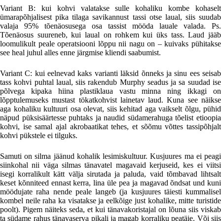
Variant B: kui kohvi valatakse sulle kohaliku kombe kohaselt
ümarapõhjalisest pika tilaga savikannust tassi otse laual, siis suudab
valaja 95% tõenäosusega osa tassist mööda lauale valada. Ps.
Tõenäosus suureneb, kui laual on rohkem kui üks tass. Laud jääb
loomulikult peale operatsiooni lõppu nii nagu on – kuivaks pühitakse
see heal juhul alles enne järgmise kliendi saabumist.
Variant C: kui eelnevad kaks varianti läksid õnneks ja sinu ees seisab
tass kohvi puhtal laual, siis rakendub Murphy seadus ja sa suudad ise
põlvega kipaka hiina plastiklaua vastu minna ning ikkagi on
lõpptulemuseks mustast tökatkohvist lainetav laud. Kuna see näikse
aga kohaliku kultuuri osa olevat, siis kehitad aga vaikselt õlgu, pühid
näpud püksisäärtesse puhtaks ja naudid südamerahuga tõelist etioopia
kohvi, ise samal ajal akrobaatikat tehes, et sõõmu võttes tassipõhjalt
kohvi pükstele ei tilguks.
Samuti on silma jäänud kohalik lesimiskultuur. Kusjuures ma ei peagi
siinkohal nii väga silmas tänavatel magavaid kerjuseid, kes ei viitsi
isegi korralikult kätt välja sirutada ja paluda, vaid tõmbavad lihtsalt
keset kõnniteed ennast kerra, lina üle pea ja magavad õndsat und kuni
möödujate raha nende peale langeb (ja kusjuures täiesti kummalisel
kombel neile raha ka visatakse ja eelkõige just kohalike, mitte turistide
poolt). Pigem näiteks seda, et kui tänavakoristajal on lõuna siis viskab
ta südame rahus tänavaserva pikali ja magab korraliku peatäie. Või siis