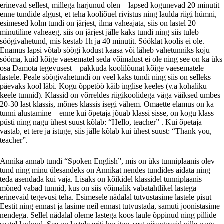
erinevad sellest, millega harjunud olen – lapsed kogunevad 20 minutit
enne tundide algust, et teha kooliõuel rivistus ning laulda riigi hümni,
esimesed kolm tundi on järjest, ilma vaheajata, siis on lastel 20
minutiline vaheaeg, siis on järjest jälle kaks tundi ning siis tuleb
söögivahetund, mis kestab 1h ja 40 minutit. Sööklat koolis ei ole.
Enamus lapsi võtab söögi kodust kaasa või läheb vahetunniks koju
sööma, kuid kõige vaesematel seda võimalust ei ole ning see on ka üks
osa Damota tegevusest – pakkuda koolilõunat kõige vaesematele
lastele. Peale söögivahetundi on veel kaks tundi ning siis on selleks
päevaks kool läbi. Kogu õppetöö käib inglise keeles (v.a kohaliku
keele tunnid). Klassid on võrreldes riigikoolidega väga väiksed umbes
20-30 last klassis, mõnes klassis isegi vähem. Omaette elamus on ka
tunni alustamine – enne kui õpetaja jõuab klassi sisse, on kogu klass
püsti ning nagu ühest suust kõlab: “Hello, teacher” . Kui õpetaja
vastab, et tere ja istuge, siis jälle kõlab kui ühest suust: “Thank you,
teacher”.
Annika annab tundi “Spoken English”, mis on üks tunniplaanis olev
tund ning minu ülesandeks on Annikat nendes tundides aidata ning
teda asendada kui vaja. Lisaks on kõikidel klassidel tunniplaanis
mõned vabad tunnid, kus on siis võimalik vabatahtlikel lastega
erinevaid tegevusi teha. Esimesele nädalal tutvustasime lastele pisut
Eestit ning ennast ja lasime neil ennast tutvustada, samuti joonistasime
nendega. Sellel nädalal oleme lastega koos laule õppinud ning pillide