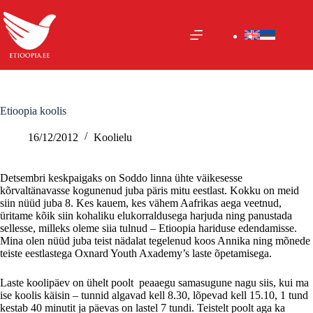
Skip
to
content
Etioopia koolis
16/12/2012
Koolielu
Detsembri keskpaigaks on Soddo linna ühte väikesesse
kõrvaltänavasse kogunenud juba päris mitu eestlast. Kokku on meid
siin nüüd juba 8. Kes kauem, kes vähem Aafrikas aega veetnud,
üritame kõik siin kohaliku elukorraldusega harjuda ning panustada
sellesse, milleks oleme siia tulnud – Etioopia hariduse edendamisse.
Mina olen nüüd juba teist nädalat tegelenud koos Annika ning mõnede
teiste eestlastega Oxnard Youth Axademy’s laste õpetamisega.
Laste koolipäev on ühelt poolt peaaegu samasugune nagu siis, kui ma
ise koolis käisin – tunnid algavad kell 8.30, lõpevad kell 15.10, 1 tund
kestab 40 minutit ja päevas on lastel 7 tundi. Teistelt poolt aga ka