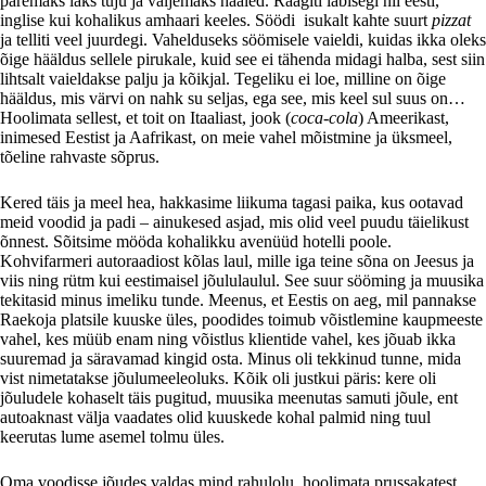
paremaks läks tuju ja valjemaks hääled. Räägiti läbisegi nii eesti,
inglise kui kohalikus amhaari keeles. Söödi isukalt kahte suurt
pizzat
ja telliti veel juurdegi. Vahelduseks söömisele vaieldi, kuidas ikka oleks
õige hääldus sellele pirukale, kuid see ei tähenda midagi halba, sest siin
lihtsalt vaieldakse palju ja kõikjal. Tegeliku ei loe, milline on õige
hääldus, mis värvi on nahk su seljas, ega see, mis keel sul suus on…
Hoolimata sellest, et toit on Itaaliast, jook (
coca-cola
) Ameerikast,
inimesed Eestist ja Aafrikast, on meie vahel mõistmine ja üksmeel,
tõeline rahvaste sõprus.
Kered täis ja meel hea, hakkasime liikuma tagasi paika, kus ootavad
meid voodid ja padi – ainukesed asjad, mis olid veel puudu täielikust
õnnest. Sõitsime mööda kohalikku avenüüd hotelli poole.
Kohvifarmeri autoraadiost kõlas laul, mille iga teine sõna on Jeesus ja
viis ning rütm kui eestimaisel jõululaulul. See suur sööming ja muusika
tekitasid minus imeliku tunde. Meenus, et Eestis on aeg, mil pannakse
Raekoja platsile kuuske üles, poodides toimub võistlemine kaupmeeste
vahel, kes müüb enam ning võistlus klientide vahel, kes jõuab ikka
suuremad ja säravamad kingid osta. Minus oli tekkinud tunne, mida
vist nimetatakse jõulumeeleoluks. Kõik oli justkui päris: kere oli
jõuludele kohaselt täis pugitud, muusika meenutas samuti jõule, ent
autoaknast välja vaadates olid kuuskede kohal palmid ning tuul
keerutas lume asemel tolmu üles.
Oma voodisse jõudes valdas mind rahulolu, hoolimata prussakatest,