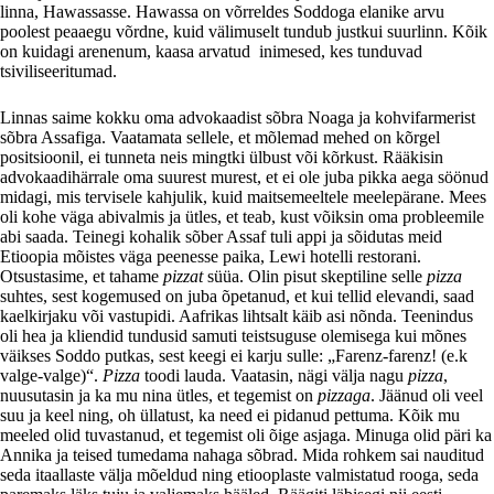
linna, Hawassasse. Hawassa on võrreldes Soddoga elanike arvu
poolest peaaegu võrdne, kuid välimuselt tundub justkui suurlinn. Kõik
on kuidagi arenenum, kaasa arvatud inimesed, kes tunduvad
tsiviliseeritumad.
Linnas saime kokku oma advokaadist sõbra Noaga ja kohvifarmerist
sõbra Assafiga. Vaatamata sellele, et mõlemad mehed on kõrgel
positsioonil, ei tunneta neis mingtki ülbust või kõrkust. Rääkisin
advokaadihärrale oma suurest murest, et ei ole juba pikka aega söönud
midagi, mis tervisele kahjulik, kuid maitsemeeltele meelepärane. Mees
oli kohe väga abivalmis ja ütles, et teab, kust võiksin oma probleemile
abi saada. Teinegi kohalik sõber Assaf tuli appi ja sõidutas meid
Etioopia mõistes väga peenesse paika, Lewi hotelli restorani.
Otsustasime, et tahame
pizzat
süüa. Olin pisut skeptiline selle
pizza
suhtes, sest kogemused on juba õpetanud, et kui tellid elevandi, saad
kaelkirjaku või vastupidi. Aafrikas lihtsalt käib asi nõnda. Teenindus
oli hea ja kliendid tundusid samuti teistsuguse olemisega kui mõnes
väikses Soddo putkas, sest keegi ei karju sulle: „Farenz-farenz! (e.k
valge-valge)“.
Pizza
toodi lauda. Vaatasin, nägi välja nagu
pizza
,
nuusutasin ja ka mu nina ütles, et tegemist on
pizzaga
. Jäänud oli veel
suu ja keel ning, oh üllatust, ka need ei pidanud pettuma. Kõik mu
meeled olid tuvastanud, et tegemist oli õige asjaga. Minuga olid päri ka
Annika ja teised tumedama nahaga sõbrad. Mida rohkem sai nauditud
seda itaallaste välja mõeldud ning etiooplaste valmistatud rooga, seda