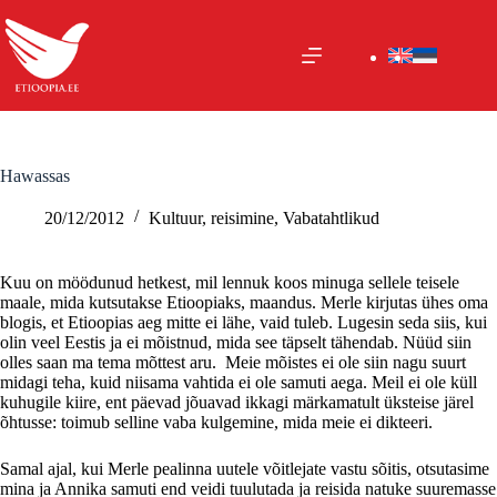
Skip
to
content
Hawassas
20/12/2012
Kultuur
,
reisimine
,
Vabatahtlikud
Kuu on möödunud hetkest, mil lennuk koos minuga sellele teisele
maale, mida kutsutakse Etioopiaks, maandus. Merle kirjutas ühes oma
blogis, et Etioopias aeg mitte ei lähe, vaid tuleb. Lugesin seda siis, kui
olin veel Eestis ja ei mõistnud, mida see täpselt tähendab. Nüüd siin
olles saan ma tema mõttest aru. Meie mõistes ei ole siin nagu suurt
midagi teha, kuid niisama vahtida ei ole samuti aega. Meil ei ole küll
kuhugile kiire, ent päevad jõuavad ikkagi märkamatult üksteise järel
õhtusse: toimub selline vaba kulgemine, mida meie ei dikteeri.
Samal ajal, kui Merle pealinna uutele võitlejate vastu sõitis, otsutasime
mina ja Annika samuti end veidi tuulutada ja reisida natuke suuremasse