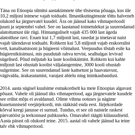
Täna on Etioopia silmitsi aastakümnete ühe tõsisema põuaga, kus üle
10,2 miljoni inimese vajab toiduabi. Ilmastikutingimuste tõttu halveneb
olukord ka järgnevatel kuudel. Ära on jäänud kaks vihmaperioodi
juuni ja septembri vahel. See on laastanud toimetulekut ja suurendanud
alatoitumust üle riigi. Hinnanguliselt vajab 435 000 last ägeda
alatoitluse ravi. Enam kui 1,7 miljonit last, rasedat ja imetavat naist
vajab täiendavat toiduabi. Rohkem kui 5,8 miljonit vajab erakorralist
vett, kanalisatsiooni ja hügieeni võimalust. Veepuudus tõstab esile ka
hügieeniküsimusi, mis puudutab rahva tervist, sealhulgas levivad
sügelised. Põud mõjutab ka laste kooliskäimist. Rohkem kui kahte
miljonit last ohustab koolist väljalangemine, 3000 kooli ohustab
sulgemine. See on suurendanud laste kaitsetust ja haavatavust,
vägivalda, ärakasutamist, varajast abielu ning inimkaubandust.
2014. aasta sügisel kuulsime esmakordselt ka meie Etioopias algavast
põuast. Vahele oli jäänud üks vihmaperiood, aga järgnevatele kuudele
see erilist mõju ei avaldanud. Olime vihma ootuses ja nägime
kuuetunniseid veejärjekordi, mis rääkisid enda eest. Järjekordade
kõrval keegi janusse ei surnud. Tundus, et see oli naistele raskest
päevatööst ja teekonnast puhkuseks. Omavahel räägiti külauudiseid.
Aasta pärast oli olukord teine. 2015. aastal oli vahele jäänud ka teine
talv ehk vihmaperiood.