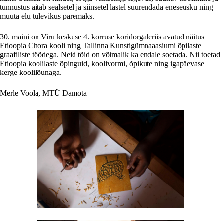
tunnustus aitab sealsetel ja siinsetel lastel suurendada eneseusku ning
muuta elu tulevikus paremaks.
30. maini on Viru keskuse 4. korruse koridorgaleriis avatud näitus
Etioopia Chora kooli ning Tallinna Kunstigümnaaasiumi õpilaste
graafiliste töödega. Neid töid on võimalik ka endale soetada. Nii toetad
Etioopia koolilaste õpinguid, koolivormi, õpikute ning igapäevase
kerge koolilõunaga.
Merle Voola, MTÜ Damota