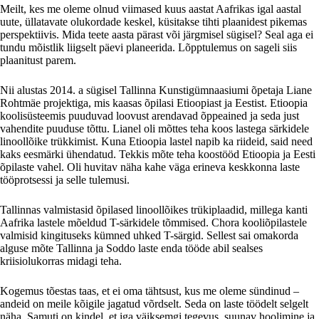
Meilt, kes me oleme olnud viimased kuus aastat Aafrikas igal aastal
uute, üllatavate olukordade keskel, küsitakse tihti plaanidest pikemas
perspektiivis. Mida teete aasta pärast või järgmisel sügisel? Seal aga ei
tundu mõistlik liigselt päevi planeerida. Lõpptulemus on sageli siis
plaanitust parem.
Nii alustas 2014. a sügisel Tallinna Kunstigümnaasiumi õpetaja Liane
Rohtmäe projektiga, mis kaasas õpilasi Etioopiast ja Eestist. Etioopia
koolisüsteemis puuduvad loovust arendavad õppeained ja seda just
vahendite puuduse tõttu. Lianel oli mõttes teha koos lastega särkidele
linoollõike trükkimist. Kuna Etioopia lastel napib ka riideid, said need
kaks eesmärki ühendatud. Tekkis mõte teha koostööd Etioopia ja Eesti
õpilaste vahel. Oli huvitav näha kahe väga erineva keskkonna laste
tööprotsessi ja selle tulemusi.
Tallinnas valmistasid õpilased linoollõikes trükiplaadid, millega kanti
Aafrika lastele mõeldud T-särkidele tõmmised. Chora kooliõpilastele
valmisid kingituseks kümned uhked T-särgid. Sellest sai omakorda
alguse mõte Tallinna ja Soddo laste enda tööde abil sealses
kriisiolukorras midagi teha.
Kogemus tõestas taas, et ei oma tähtsust, kus me oleme sündinud –
andeid on meile kõigile jagatud võrdselt. Seda on laste töödelt selgelt
näha. Samuti on kindel, et iga väiksemgi tegevus, suunav hoolimine ja