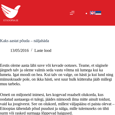
Skip
to
content
Kaks aastat põuda – näljahäda
13/05/2016
Laste lood
Eestis oleme aasta läbi suve või kevade ootuses. Teame, et sügisele
järgneb talv ja oleme valmis seda vastu võtma nii lumega kui ka
lumeta. Igat moodi on hea. Kui talv on valge, on hästi ja kui lund ning
miinuskraade pole, on ikka hästi, sest suur hulk kütteraha jääb millegi
muu tarbeks.
Ometi on miljoneid inimesi, kes kogevad reaalselt olukorda, kus
oodatud aastaaega ei tulegi, jäädes niimoodi ilma mitte ainult toidust,
vaid ka joogiveest. See on olukord, millest väljapääsu ei paista olevat –
Etioopias tähendab põud puudust ja nälga, mille tulemuseks on tihti
surm või rasked surmaga lõppevad haigused.