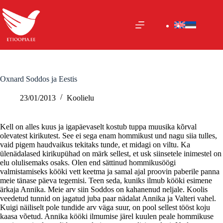
Skip
to
content
Oxnard Soddos ja Eestis
23/01/2013
Koolielu
Kell on alles kuus ja igapäevaselt kostub tuppa muusika kõrval
olevatest kirikutest. See ei sega enam hommikust und nagu siia tulles,
vaid pigem haudvaikus tekitaks tunde, et midagi on viltu. Ka
ülenädalased kirikupühad on märk sellest, et usk siinsetele inimestel on
elu olulisemaks osaks. Olen end sättinud hommikusöögi
valmistamiseks kööki vett keetma ja samal ajal proovin paberile panna
meie tänase päeva tegemisi. Teen seda, kuniks ilmub kööki esimene
ärkaja Annika. Meie arv siin Soddos on kahanenud neljale. Koolis
veedetud tunnid on jagatud juba paar nädalat Annika ja Valteri vahel.
Kuigi näiliselt pole tundide arv väga suur, on pool sellest tööst koju
kaasa võetud. Annika kööki ilmumise järel kuulen peale hommikuse