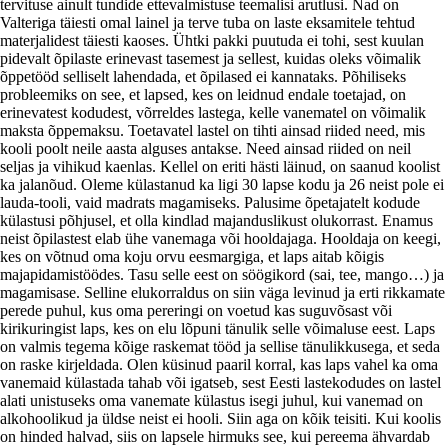
tervituse ainult tundide ettevalmistuse teemalisi arutlusi. Nad on
Valteriga täiesti omal lainel ja terve tuba on laste eksamitele tehtud
materjalidest täiesti kaoses. Ühtki pakki puutuda ei tohi, sest kuulan
pidevalt õpilaste erinevast tasemest ja sellest, kuidas oleks võimalik
õppetööd selliselt lahendada, et õpilased ei kannataks. Põhiliseks
probleemiks on see, et lapsed, kes on leidnud endale toetajad, on
erinevatest kodudest, võrreldes lastega, kelle vanematel on võimalik
maksta õppemaksu. Toetavatel lastel on tihti ainsad riided need, mis
kooli poolt neile aasta alguses antakse. Need ainsad riided on neil
seljas ja vihikud kaenlas. Kellel on eriti hästi läinud, on saanud koolist
ka jalanõud. Oleme külastanud ka ligi 30 lapse kodu ja 26 neist pole ei
lauda-tooli, vaid madrats magamiseks. Palusime õpetajatelt kodude
külastusi põhjusel, et olla kindlad majanduslikust olukorrast. Enamus
neist õpilastest elab ühe vanemaga või hooldajaga. Hooldaja on keegi,
kes on võtnud oma koju orvu eesmargiga, et laps aitab kõigis
majapidamistöödes. Tasu selle eest on söögikord (sai, tee, mango…) ja
magamisase. Selline elukorraldus on siin väga levinud ja erti rikkamate
perede puhul, kus oma pereringi on voetud kas suguvõsast või
kirikuringist laps, kes on elu lõpuni tänulik selle võimaluse eest. Laps
on valmis tegema kõige raskemat tööd ja sellise tänulikkusega, et seda
on raske kirjeldada. Olen küsinud paaril korral, kas laps vahel ka oma
vanemaid külastada tahab või igatseb, sest Eesti lastekodudes on lastel
alati unistuseks oma vanemate külastus isegi juhul, kui vanemad on
alkohoolikud ja üldse neist ei hooli. Siin aga on kõik teisiti. Kui koolis
on hinded halvad, siis on lapsele hirmuks see, kui pereema ähvardab