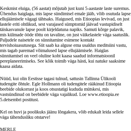
Keskmist eluiga, (56 aastat) mõjutab just kuni 5-aastaste laste suremus.
Ühendus haiglaga, mis lapse sündimisel emale jääb, võib osutuda lapse
ellujäämisele vägagi tähtsaks. Haigused, mis Etioopias levivad, on just
lastele eriti ohtlikud, sest varajased sümptomid jäävad vastupidiselt
täiskasvanule lapse poolt kirjeldatuna napiks. Samuti kõrge palavik,
mis külmade ööde tõttu on tavaline, on just väikelastele väga saatuslik.
Paljudele naisetele on sünnitamine esimene kontakt
tervishoiuasutusega. Siit saab ka alguse ema usaldus meditsiini vastu,
mis tagab paremad võimalused lapse ellujäämisele. Haiglas
sünnitamisel on veel oluline koht kaasa saadud informatsioonil
pereplaneerimiseks. See kõik toimib väga hästi, kui natuke saaksime
kaasa aidata.
Nüüd, kui olin Eestisse tagasi tulnud, sattusin Tallinna Ülikooli
tudengite õhtule. Egle Hollmann oli tudengitele rääkinud Etioopia
beebide olukorrast ja koos otsustatigi kududa mütskesi, mis
vastsündinud on beebidele väga vajalikud. Loe www.etioopia.ee
5.detsembri
postitust
.
Kel on huvi ja poolikuks jäänu lõngakera, võib edukalt leida sellele
väga tähendusliku otstarve!
MERLE