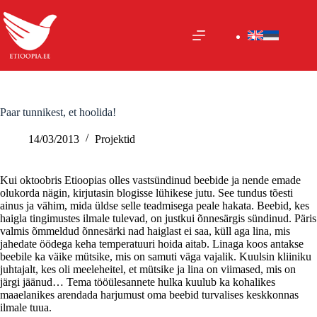
Skip
to
content
Paar tunnikest, et hoolida!
14/03/2013
Projektid
Kui oktoobris Etioopias olles vastsündinud beebide ja nende emade
olukorda nägin, kirjutasin blogisse lühikese jutu. See tundus tõesti
ainus ja vähim, mida üldse selle teadmisega peale hakata. Beebid, kes
haigla tingimustes ilmale tulevad, on justkui õnnesärgis sündinud. Päris
valmis õmmeldud õnnesärki nad haiglast ei saa, küll aga lina, mis
jahedate öödega keha temperatuuri hoida aitab. Linaga koos antakse
beebile ka väike mütsike, mis on samuti väga vajalik. Kuulsin kliiniku
juhtajalt, kes oli meeleheitel, et mütsike ja lina on viimased, mis on
järgi jäänud… Tema tööülesannete hulka kuulub ka kohalikes
maaelanikes arendada harjumust oma beebid turvalises keskkonnas
ilmale tuua.