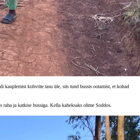
kauplemist kohvrite tasu üle, siis tund bussis ootamist, et kohad
oos raha ja katkise bussiga. Kella kaheksaks olime Soddos.