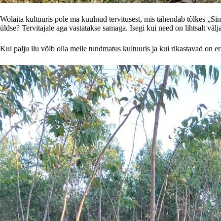
Wolaita kultuuris pole ma kuulnud tervitusest, mis tähendab tõlkes „Si
üldse? Tervitajale aga vastatakse samaga. Isegi kui need on lihtsalt välj
Kui palju ilu võib olla meile tundmatus kultuuris ja kui rikastavad on