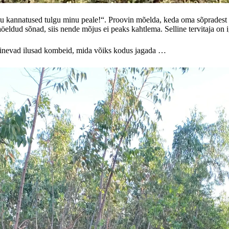
nu kannatused tulgu minu peale!“. Proovin mõelda, keda oma sõpradest võ
aöeldud sõnad, siis nende mõjus ei peaks kahtlema. Selline tervitaja on i
 erinevad ilusad kombeid, mida võiks kodus jagada …