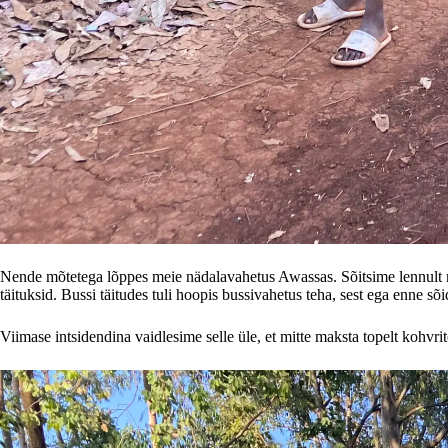
Nende mõtetega lõppes meie nädalavahetus Awassas. Sõitsime lennult ma
täituksid. Bussi täitudes tuli hoopis bussivahetus teha, sest ega enne sõi
Viimase intsidendina vaidlesime selle üle, et mitte maksta topelt kohvri