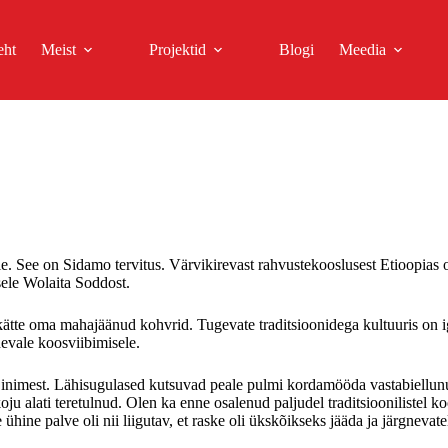
eht
Meist
Projektid
Blogi
Meedia
le. See on Sidamo tervitus. Värvikirevast rahvustekooslusest Etioopias 
ele Wolaita Soddost.
kätte oma mahajäänud kohvrid. Tugevate traditsioonidega kultuuris on i
evale koosviibimisele.
nimest. Lähisugulased kutsuvad peale pulmi kordamööda vastabiellunuid
 alati teretulnud. Olen ka enne osalenud paljudel traditsioonilistel k
hine palve oli nii liigutav, et raske oli ükskõikseks jääda ja järgnevate