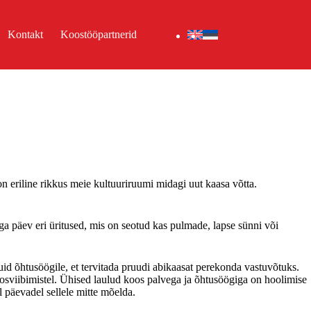
Kontakt
Koostööpartnerid
on eriline rikkus meie kultuuriruumi midagi uut kaasa võtta.
ga päev eri üritused, mis on seotud kas pulmade, lapse sünni või
 õhtusöögile, et tervitada pruudi abikaasat perekonda vastuvõtuks.
oosviibimistel. Ühised laulud koos palvega ja õhtusöögiga on hoolimise
l päevadel sellele mitte mõelda.