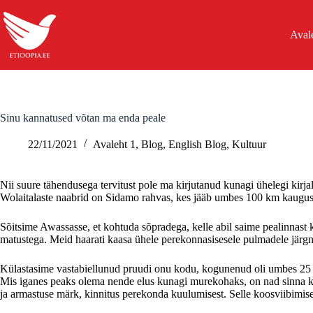
Skip
to
content
Aval
Sinu kannatused võtan ma enda peale
22/11/2021
Avaleht 1
,
Blog
,
English Blog
,
Kultuur
Nii suure tähendusega tervitust pole ma kirjutanud kunagi ühelegi kirja
Wolaitalaste naabrid on Sidamo rahvas, kes jääb umbes 100 km kaugus
Sõitsime Awassasse, et kohtuda sõpradega, kelle abil saime pealinnast 
matustega. Meid haarati kaasa ühele perekonnasisesele pulmadele järgn
Külastasime vastabiellunud pruudi onu kodu, kogunenud oli umbes 25 i
Mis iganes peaks olema nende elus kunagi murekohaks, on nad sinna koju
ja armastuse märk, kinnitus perekonda kuulumisest. Selle koosviibimise ü