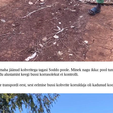
ha jäänud kohvritega tagasi Soddo poole. Minek nagu ikka: pool tundi 
du alustamist keegi bussi korrasolekut ei kontrolli.
te transpordi eest, sest eelmise bussi kohvrite korraldaja oli kadunud k