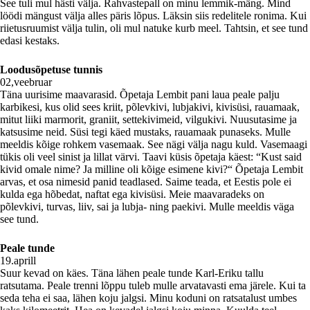
See tuli mul hästi välja. Rahvastepall on minu lemmik-mäng. Mind
löödi mängust välja alles päris lõpus. Läksin siis redelitele ronima. Kui
riietusruumist välja tulin, oli mul natuke kurb meel. Tahtsin, et see tund
edasi kestaks.
Loodusõpetuse tunnis
02,veebruar
Täna uurisime maavarasid. Õpetaja Lembit pani laua peale palju
karbikesi, kus olid sees kriit, põlevkivi, lubjakivi, kivisüsi, rauamaak,
mitut liiki marmorit, graniit, settekivimeid, vilgukivi. Nuusutasime ja
katsusime neid. Süsi tegi käed mustaks, rauamaak punaseks. Mulle
meeldis kõige rohkem vasemaak. See nägi välja nagu kuld. Vasemaagi
tükis oli veel sinist ja lillat värvi. Taavi küsis õpetaja käest: “Kust said
kivid omale nime? Ja milline oli kõige esimene kivi?“ Õpetaja Lembit
arvas, et osa nimesid panid teadlased. Saime teada, et Eestis pole ei
kulda ega hõbedat, naftat ega kivisüsi. Meie maavaradeks on
põlevkivi, turvas, liiv, sai ja lubja- ning paekivi. Mulle meeldis väga
see tund.
Peale tunde
19.aprill
Suur kevad on käes. Täna lähen peale tunde Karl-Eriku tallu
ratsutama. Peale trenni lõppu tuleb mulle arvatavasti ema järele. Kui ta
seda teha ei saa, lähen koju jalgsi. Minu koduni on ratsatalust umbes