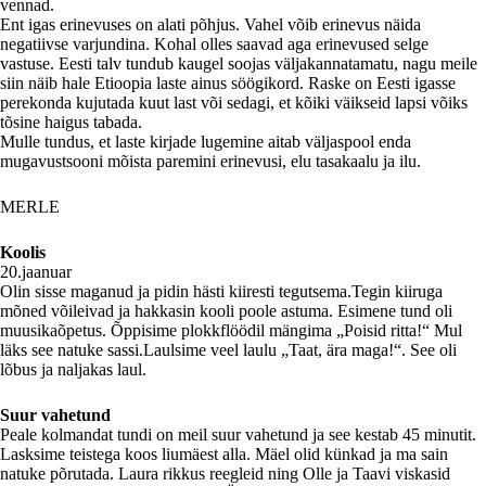
vennad.
Ent igas erinevuses on alati põhjus. Vahel võib erinevus näida
negatiivse varjundina. Kohal olles saavad aga erinevused selge
vastuse. Eesti talv tundub kaugel soojas väljakannatamatu, nagu meile
siin näib hale Etioopia laste ainus söögikord. Raske on Eesti igasse
perekonda kujutada kuut last või sedagi, et kõiki väikseid lapsi võiks
tõsine haigus tabada.
Mulle tundus, et laste kirjade lugemine aitab väljaspool enda
mugavustsooni mõista paremini erinevusi, elu tasakaalu ja ilu.
MERLE
Koolis
20.jaanuar
Olin sisse maganud ja pidin hästi kiiresti tegutsema.Tegin kiiruga
mõned võileivad ja hakkasin kooli poole astuma. Esimene tund oli
muusikaõpetus. Õppisime plokkflöödil mängima „Poisid ritta!“ Mul
läks see natuke sassi.Laulsime veel laulu „Taat, ära maga!“. See oli
lõbus ja naljakas laul.
Suur vahetund
Peale kolmandat tundi on meil suur vahetund ja see kestab 45 minutit.
Lasksime teistega koos liumäest alla. Mäel olid künkad ja ma sain
natuke põrutada. Laura rikkus reegleid ning Olle ja Taavi viskasid