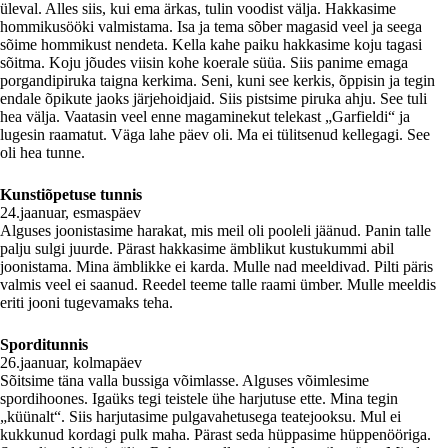
üleval. Alles siis, kui ema ärkas, tulin voodist välja. Hakkasime
hommikusööki valmistama. Isa ja tema sõber magasid veel ja seega
sõime hommikust nendeta. Kella kahe paiku hakkasime koju tagasi
sõitma. Koju jõudes viisin kohe koerale süüa. Siis panime emaga
porgandipiruka taigna kerkima. Seni, kuni see kerkis, õppisin ja tegin
endale õpikute jaoks järjehoidjaid. Siis pistsime piruka ahju. See tuli
hea välja. Vaatasin veel enne magaminekut telekast „Garfieldi“ ja
lugesin raamatut. Väga lahe päev oli. Ma ei tülitsenud kellegagi. See
oli hea tunne.
Kunstiõpetuse tunnis
24.jaanuar, esmaspäev
Alguses joonistasime harakat, mis meil oli pooleli jäänud. Panin talle
palju sulgi juurde. Pärast hakkasime ämblikut kustukummi abil
joonistama. Mina ämblikke ei karda. Mulle nad meeldivad. Pilti päris
valmis veel ei saanud. Reedel teeme talle raami ümber. Mulle meeldis
eriti jooni tugevamaks teha.
Sporditunnis
26.jaanuar, kolmapäev
Sõitsime täna valla bussiga võimlasse. Alguses võimlesime
spordihoones. Igaüks tegi teistele ühe harjutuse ette. Mina tegin
„küünalt“. Siis harjutasime pulgavahetusega teatejooksu. Mul ei
kukkunud kordagi pulk maha. Pärast seda hüppasime hüppenööriga.