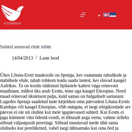
Skip
to
content
Suhted annavad elule mõtte
14/04/2013
Laste lood
Ühes Lõuna-Eesti maakoolis on õpetaja, kes vaatamata rahulikule ja
stabiilsele elule, tahab rohkem teada saada lastest, kes elavad kaugel
Aafrikas. Ta on koolis rääkinud õpilastele kahest väga erinevast
maailmast, millest üks asub Eestis, teine aga kaugel Etioopias. Need
maad erinevad üksteisest palju, kuid samas on hulgaliselt sarnasust.
Lugedes õpetaja saadetud laste kirjeldusi oma päevadest Lõuna-Eestis
Kambjas või kaugel Etioopias, võib märgata, et isegi söögikordade arv
päevas ei ole nii oluline kui meie igapäevased suhted. Kui Eestis ei
jagu kümnete viisi õdesid-vendi, et lõbusalt aega veeta, valime selleks
sõbrad väljastpoolt pereringi. Sõbrad muutuvad meile tihti sama
oluliseks kui pereliikmed, vahel isegi tähtsamaks kui oma õed ja