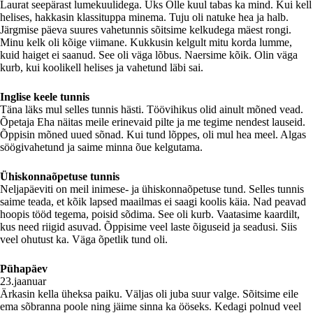
Laurat seepärast lumekuulidega. Üks Olle kuul tabas ka mind. Kui kell
helises, hakkasin klassituppa minema. Tuju oli natuke hea ja halb.
Järgmise päeva suures vahetunnis sõitsime kelkudega mäest rongi.
Minu kelk oli kõige viimane. Kukkusin kelgult mitu korda lumme,
kuid haiget ei saanud. See oli väga lõbus. Naersime kõik. Olin väga
kurb, kui koolikell helises ja vahetund läbi sai.
Inglise keele tunnis
Täna läks mul selles tunnis hästi. Töövihikus olid ainult mõned vead.
Õpetaja Eha näitas meile erinevaid pilte ja me tegime nendest lauseid.
Õppisin mõned uued sõnad. Kui tund lõppes, oli mul hea meel. Algas
söögivahetund ja saime minna õue kelgutama.
Ühiskonnaõpetuse tunnis
Neljapäeviti on meil inimese- ja ühiskonnaõpetuse tund. Selles tunnis
saime teada, et kõik lapsed maailmas ei saagi koolis käia. Nad peavad
hoopis tööd tegema, poisid sõdima. See oli kurb. Vaatasime kaardilt,
kus need riigid asuvad. Õppisime veel laste õiguseid ja seadusi. Siis
veel ohutust ka. Väga õpetlik tund oli.
Pühapäev
23.jaanuar
Ärkasin kella üheksa paiku. Väljas oli juba suur valge. Sõitsime eile
ema sõbranna poole ning jäime sinna ka ööseks. Kedagi polnud veel