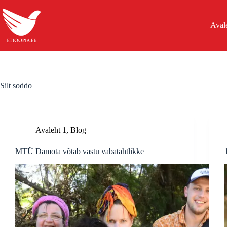
Skip
to
content
Aval
Silt
soddo
Avaleht 1
,
Blog
MTÜ Damota võtab vastu vabatahtlikke