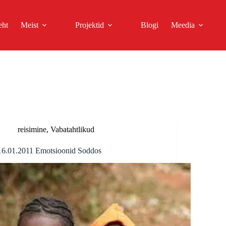
eht
Meist
Projektid
Blogi
Meedia
reisimine
,
Vabatahtlikud
16.01.2011 Emotsioonid Soddos