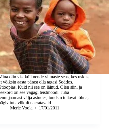
Mina olin vist küll nende viimaste seas, kes uskus,
et võiksin aasta pärast olla tagasi Soddos,
Etioopias. Kuid nii see on läinud. Olen siin, ja
seekord on see vägagi teistmoodi. Juba
lennujaamast välja astudes, tundsin tuttavat lõhna,
nägiv tuttavlikult naeratavaid…
Merle Voola
17/01/2011