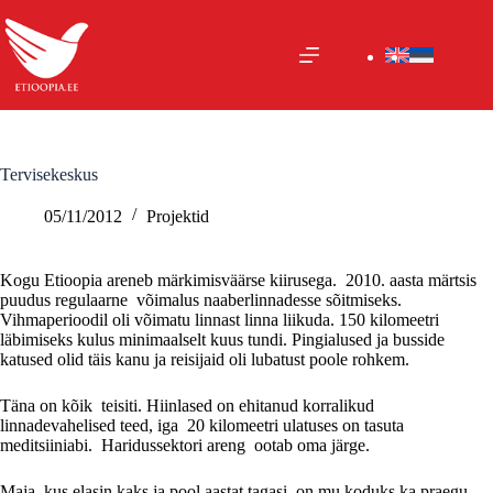
Skip
to
content
Tervisekeskus
05/11/2012
Projektid
Kogu Etioopia areneb märkimisväärse kiirusega. 2010. aasta märtsis
puudus regulaarne võimalus naaberlinnadesse sõitmiseks.
Vihmaperioodil oli võimatu linnast linna liikuda. 150 kilomeetri
läbimiseks kulus minimaalselt kuus tundi. Pingialused ja busside
katused olid täis kanu ja reisijaid oli lubatust poole rohkem.
Täna on kõik teisiti. Hiinlased on ehitanud korralikud
linnadevahelised teed, iga 20 kilomeetri ulatuses on tasuta
meditsiiniabi. Haridussektori areng ootab oma järge.
Maja, kus elasin kaks ja pool aastat tagasi, on mu koduks ka praegu.