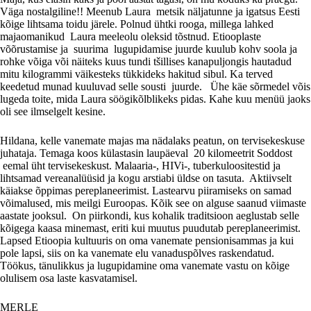
Väga nostalgiline!! Meenub Laura metsik näljatunne ja igatsus Eesti
kõige lihtsama toidu järele. Polnud ühtki rooga, millega lahked
majaomanikud Laura meeleolu oleksid tõstnud. Etiooplaste
võõrustamise ja suurima lugupidamise juurde kuulub kohv soola ja
rohke võiga või näiteks kuus tundi tšillises kanapuljongis hautadud
mitu kilogrammi väikesteks tükkideks hakitud sibul. Ka terved
keedetud munad kuuluvad selle sousti juurde. Ühe käe sõrmedel võis
lugeda toite, mida Laura söögikõlblikeks pidas. Kahe kuu menüü jaoks
oli see ilmselgelt kesine.
Hildana, kelle vanemate majas ma nädalaks peatun, on tervisekeskuse
juhataja. Temaga koos külastasin laupäeval 20 kilomeetrit Soddost
eemal üht tervisekeskust. Malaaria-, HIVi-, tuberkuloositestid ja
lihtsamad vereanalüüsid ja kogu arstiabi üldse on tasuta. Aktiivselt
käiakse õppimas pereplaneerimist. Lastearvu piiramiseks on samad
võimalused, mis meilgi Euroopas. Kõik see on alguse saanud viimaste
aastate jooksul. On piirkondi, kus kohalik traditsioon aeglustab selle
kõigega kaasa minemast, eriti kui muutus puudutab pereplaneerimist.
Lapsed Etioopia kultuuris on oma vanemate pensionisammas ja kui
pole lapsi, siis on ka vanemate elu vanaduspõlves raskendatud.
Töökus, tänulikkus ja lugupidamine oma vanemate vastu on kõige
olulisem osa laste kasvatamisel.
MERLE