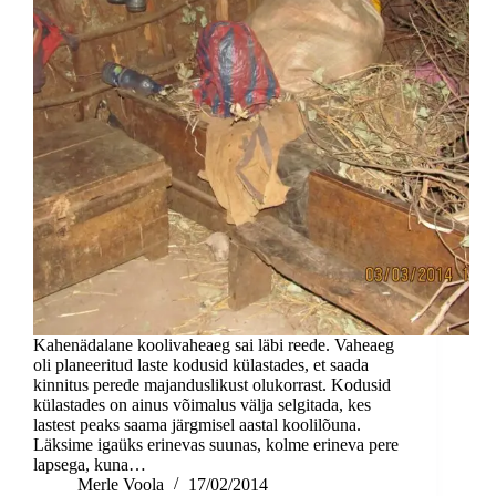
Kahenädalane koolivaheaeg sai läbi reede. Vaheaeg
oli planeeritud laste kodusid külastades, et saada
kinnitus perede majanduslikust olukorrast. Kodusid
külastades on ainus võimalus välja selgitada, kes
lastest peaks saama järgmisel aastal koolilõuna.
Läksime igaüks erinevas suunas, kolme erineva pere
lapsega, kuna…
Merle Voola
17/02/2014