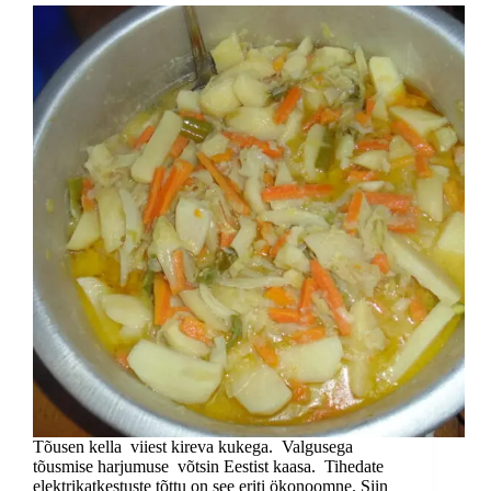
Tõusen kella viiest kireva kukega. Valgusega
tõusmise harjumuse võtsin Eestist kaasa. Tihedate
elektrikatkestuste tõttu on see eriti ökonoomne. Siin