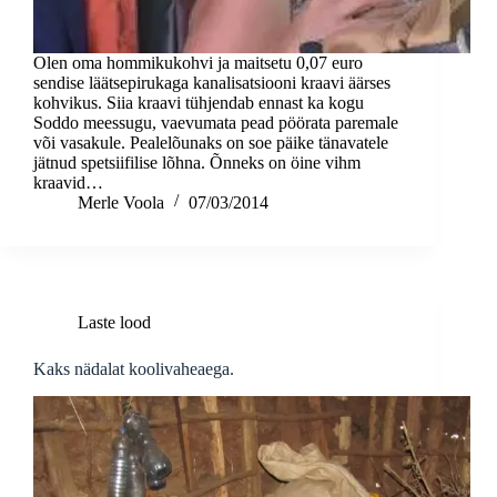
Olen oma hommikukohvi ja maitsetu 0,07 euro
sendise läätsepirukaga kanalisatsiooni kraavi äärses
kohvikus. Siia kraavi tühjendab ennast ka kogu
Soddo meessugu, vaevumata pead pöörata paremale
või vasakule. Pealelõunaks on soe päike tänavatele
jätnud spetsiifilise lõhna. Õnneks on öine vihm
kraavid…
Merle Voola
07/03/2014
Laste lood
Kaks nädalat koolivaheaega.