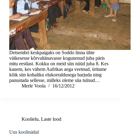
Detsembri keskpaigaks on Soddo linna ühte
väikesesse kõrvaltänavasse kogunenud juba päris
mitu eestlast. Kokku on meid siin nüüd juba 8. Kes
kauem, kes vähem Aafrikas aega veetnud, üritame
kõik siin kohaliku elukorraldusega harjuda ning
panustada sellesse, milleks oleme siia tulnud…
Merle Voola
16/12/2012
Koolielu
,
Laste lood
Uus koolinädal