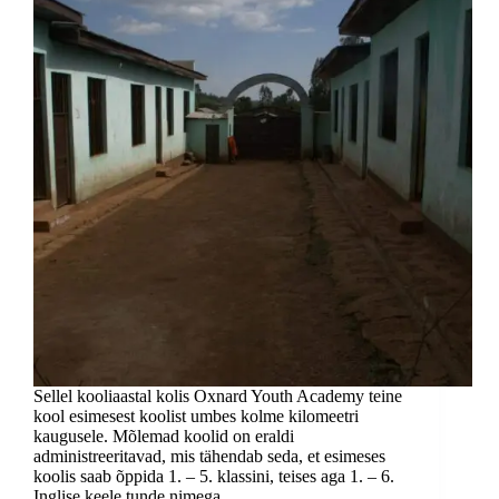
Sellel kooliaastal kolis Oxnard Youth Academy teine
kool esimesest koolist umbes kolme kilomeetri
kaugusele. Mõlemad koolid on eraldi
administreeritavad, mis tähendab seda, et esimeses
koolis saab õppida 1. – 5. klassini, teises aga 1. – 6.
Inglise keele tunde nimega…