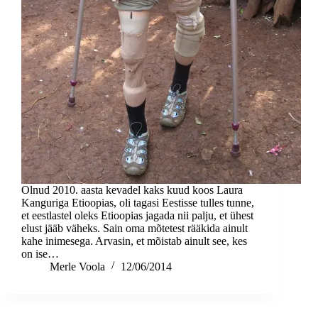
Olnud 2010. aasta kevadel kaks kuud koos Laura
Kanguriga Etioopias, oli tagasi Eestisse tulles tunne,
et eestlastel oleks Etioopias jagada nii palju, et ühest
elust jääb väheks. Sain oma mõtetest rääkida ainult
kahe inimesega. Arvasin, et mõistab ainult see, kes
on ise…
Merle Voola
12/06/2014