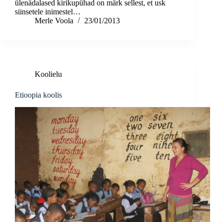
ülenädalased kirikupühad on märk sellest, et usk
siinsetele inimestel…
Merle Voola
23/01/2013
Koolielu
Etioopia koolis