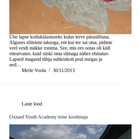
Ühe lapse kodukülastuseks kulus terve pärastlõuna.
Alguses sõitsime taksoga, ent kui tee sai otsa, pidime
veel veidi mäkke ronima. See, mis ees ootas oli küll
ettearvatav, kuid siiski oma silmaga nähes ehmatav.
Lapsed magasid tühja suhkrukoti peal nurgas ja
neil…
Merle Voola
30/11/2013
Laste lood
Oxnard Youth Academy teine koolimaja