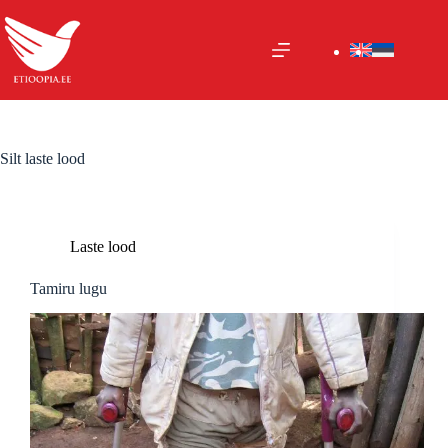
Skip
to
content
Silt
laste lood
Laste lood
Tamiru lugu