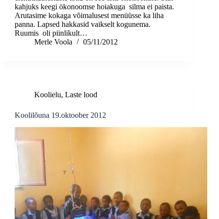
kahjuks keegi ökonoomse hoiakuga silma ei paista.
Arutasime kokaga võimalusest menüüsse ka liha
panna. Lapsed hakkasid vaikselt kogunema.
Ruumis oli piinlikult…
Merle Voola
05/11/2012
Koolielu
,
Laste lood
Koolilõuna 19.oktoober 2012