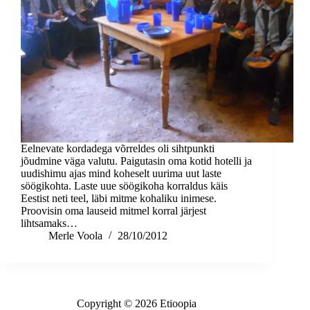
Eelnevate kordadega võrreldes oli sihtpunkti
jõudmine väga valutu. Paigutasin oma kotid hotelli ja
uudishimu ajas mind koheselt uurima uut laste
söögikohta. Laste uue söögikoha korraldus käis
Eestist neti teel, läbi mitme kohaliku inimese.
Proovisin oma lauseid mitmel korral järjest
lihtsamaks…
Merle Voola
28/10/2012
Copyright © 2026 Etioopia